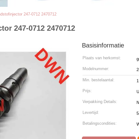
dstofinjector 247-0712 2470712
tor 247-0712 2470712
Basisinformatie
Plaats van herkomst:
g
Modelnummer:
2
Min. bestelaantal:
Prijs:
U
Verpakking Details:
N
Levertijd:
5
Betalingscondities:
W