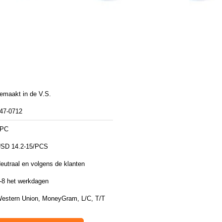
emaakt in de V.S.
47-0712
1PC
SD 14.2-15/PCS
eutraal en volgens de klanten
-8 het werkdagen
estern Union, MoneyGram, L/C, T/T