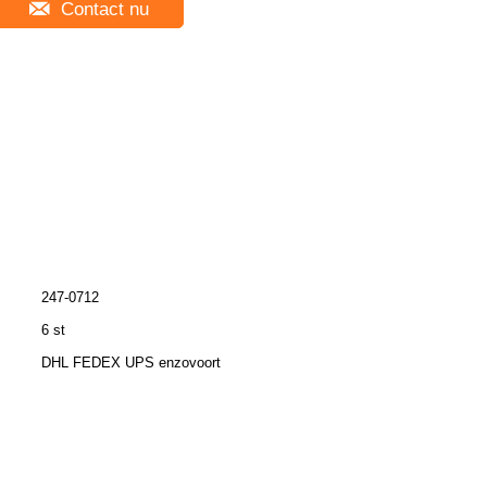
Contact nu
247-0712
6 st
DHL FEDEX UPS enzovoort