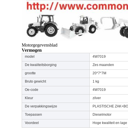
Motorgegevensblad
Vermogen
ETRIC
model
4W7019
De kwaliteitsborging
Zes maanden
grootte
20*7*7M
Bruto gewicht
1 kg
Oe-code
4W7019
Kleur
zilver
De verpakkingswijze
PLASTISCHE ZAK+B
Toepassen
Dieselmotor
Voordeel
Hoge kwaliteit en lage 