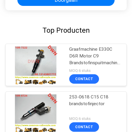
Top Producten
Graafmachine E330C
D6R Motor C9
Brandstofinspuitmachine
235-2888 10R7224
MOQ:6 stuks
CONTACT
253-0618 C15 C18
brandstofinjector
MOQ:6 stuks
CONTACT