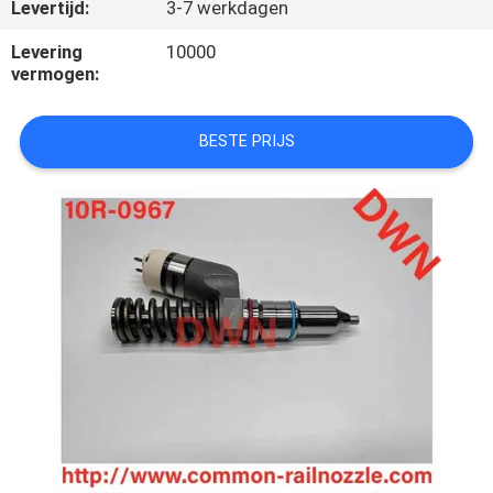
CONTACTEER
Levertijd:
3-7 werkdagen
ONS
Levering
10000
vermogen:
VERZOEK
BESTE PRIJS
OM EEN
CITAAT
SITEMAP
PRIVACY
POLICY