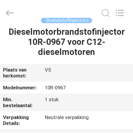
Welben
Auto
Parts
Co.,LTD.
All
-Brandstofinjectors
Rights
Reserved.
Dieselmotorbrandstofinjector
HUIS
10R-0967 voor C12-
PRODUCTEN
dieselmotoren
ONGEVEER
Plaats van
VS
herkomst:
ONS
Modelnummer:
10R-0967
FABRIEKSREIS
Min.
1 stuk
bestelaantal:
KWALITEITSCONTROLE
Verpakking
Neutrale verpakking
Details: