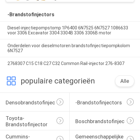
-Brandstofinjectors
Diesel-injectiepompstomp 1P6400 6N7525 6N7527 1086633
voor 3306 Excavator 3304 3304B 3306 3306B motor
Onderdelen voor dieselmotoren brandstofinjectiepompkolom
6N7527
2768307 C15 C18 C27 C32 Common Rail-injector 276-8307
populaire categorieën
Alle
Densobrandstofinjectors
-Brandstofinjectors
Toyota-
Boschbrandstofinjectors
Brandstofinjector
Cummins-
Gemeenschappelijke 