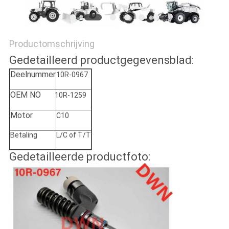
Productomschrijving
Gedetailleerd productgegevensblad:
Deelnummer
10R-0967
OEM NO
10R-1259
Motor
C10
Betaling
L/C of T/T
Gedetailleerde productfoto: