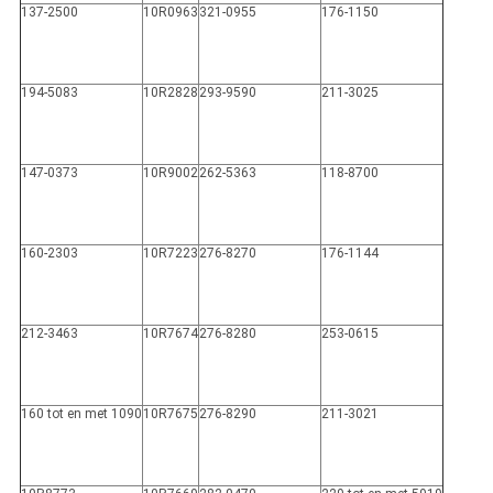
137-2500
10R0963
321-0955
176-1150
194-5083
10R2828
293-9590
211-3025
147-0373
10R9002
262-5363
118-8700
160-2303
10R7223
276-8270
176-1144
212-3463
10R7674
276-8280
253-0615
160 tot en met 1090
10R7675
276-8290
211-3021