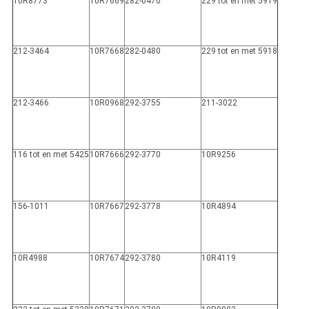
10R8773
10R7669
282-0470
229 tot en met 5919
212-3464
10R7668
282-0480
229 tot en met 5918
212-3466
10R0968
292-3755
211-3022
116 tot en met 5425
10R7666
292-3770
10R9256
156-1011
10R7667
292-3778
10R4894
10R4988
10R7674
292-3780
10R4119