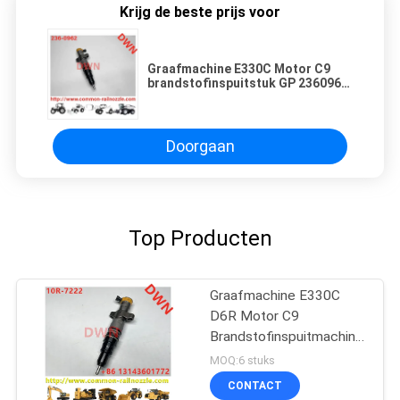
Krijg de beste prijs voor
Graafmachine E330C Motor C9
brandstofinspuitstuk GP 2360962
236-0962
Doorgaan
Top Producten
Graafmachine E330C
D6R Motor C9
Brandstofinspuitmachine
235-2888 10R7224
MOQ:6 stuks
CONTACT