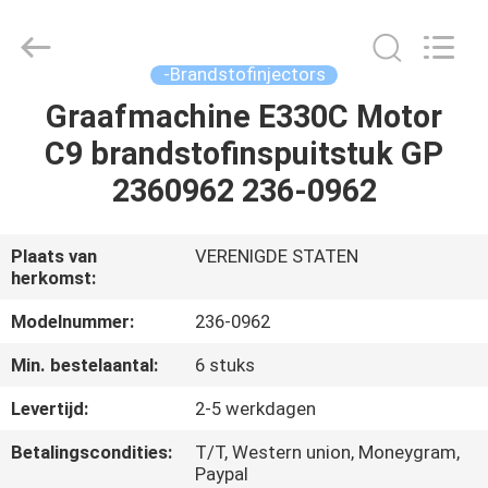
Welben
Auto
Parts
Co.,LTD.
All
-Brandstofinjectors
Rights
Reserved.
Graafmachine E330C Motor
HUIS
C9 brandstofinspuitstuk GP
PRODUCTEN
2360962 236-0962
ONGEVEER
Plaats van
VERENIGDE STATEN
herkomst:
ONS
Modelnummer:
236-0962
FABRIEKSREIS
Min. bestelaantal:
6 stuks
Levertijd:
2-5 werkdagen
KWALITEITSCONTROLE
Betalingscondities:
T/T, Western union, Moneygram,
Paypal