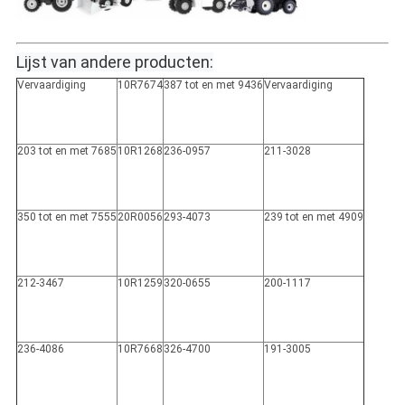
Lijst van andere producten:
Vervaardiging
10R7674
387 tot en met 9436
Vervaardiging
203 tot en met 7685
10R1268
236-0957
211-3028
350 tot en met 7555
20R0056
293-4073
239 tot en met 4909
212-3467
10R1259
320-0655
200-1117
236-4086
10R7668
326-4700
191-3005