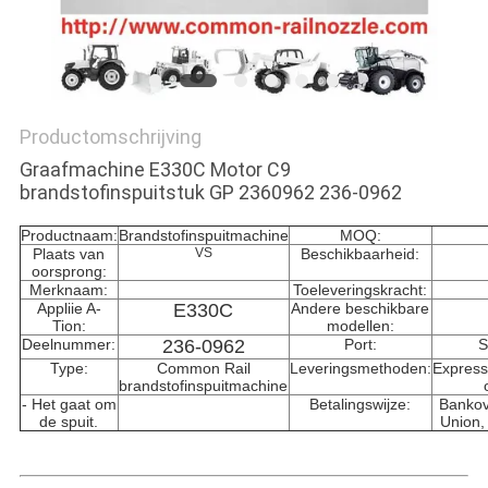
Productomschrijving
Graafmachine E330C Motor C9
brandstofinspuitstuk GP 2360962 236-0962
Productnaam:
Brandstofinspuitmachine
MOQ:
Plaats van
VS
Beschikbaarheid:
oorsprong:
Merknaam:
Toeleveringskracht:
Appliie A-
E330C
Andere beschikbare
Tion:
modellen:
Deelnummer:
236-0962
Port:
S
Type:
Common Rail
Leveringsmethoden:
Expres
brandstofinspuitmachine
- Het gaat om
Betalingswijze:
Bankov
de spuit.
Union,