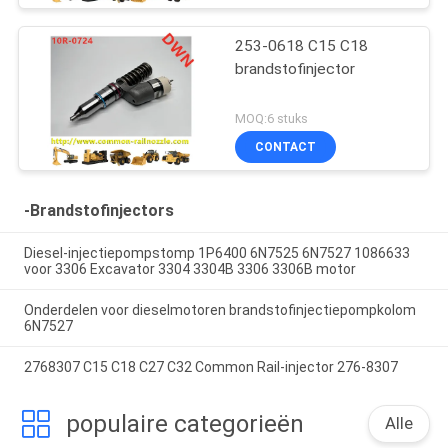
253-0618 C15 C18
brandstofinjector
MOQ:6 stuks
CONTACT
-Brandstofinjectors
Diesel-injectiepompstomp 1P6400 6N7525 6N7527 1086633
voor 3306 Excavator 3304 3304B 3306 3306B motor
Onderdelen voor dieselmotoren brandstofinjectiepompkolom
6N7527
2768307 C15 C18 C27 C32 Common Rail-injector 276-8307
populaire categorieën
Alle