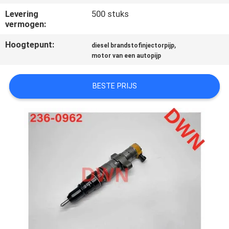
CONTACTEER
Levering
500 stuks
ONS
vermogen:
Hoogtepunt:
,
diesel brandstofinjectorpijp
VERZOEK
motor van een autopijp
OM EEN
BESTE PRIJS
CITAAT
SITEMAP
PRIVACY
POLICY