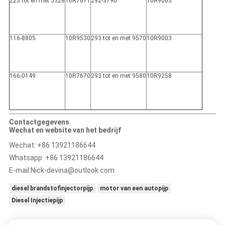
223 tot en met 5328
10R7671
292-3790
10R9003
116-8805
10R9530
293 tot en met 9570
10R9003
166-0149
10R7670
293 tot en met 9580
10R9258
Contactgegevens
Wechat en website van het bedrijf
Wechat: +86 13921186644
Whatsapp: +86 13921186644
E-mail:
Nick-devina@outlook.com
diesel brandstofinjectorpijp
motor van een autopijp
Diesel Injectiepijp