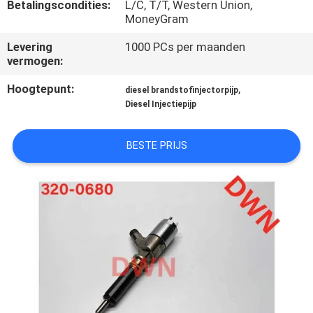
CONTACTEER
Betalingscondities:
L/C, T/T, Western Union,
MoneyGram
ONS
Levering
1000 PCs per maanden
vermogen:
VERZOEK
Hoogtepunt:
,
diesel brandstofinjectorpijp
OM EEN
Diesel Injectiepijp
CITAAT
BESTE PRIJS
SITEMAP
PRIVACY
POLICY