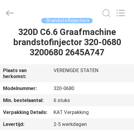
Welben
Auto
Parts
Co.,LTD.
All
-Brandstofinjectors
Rights
Reserved.
320D C6.6 Graafmachine
HUIS
brandstofinjector 320-0680
PRODUCTEN
3200680 2645A747
ONGEVEER
Plaats van
VERENIGDE STATEN
herkomst:
ONS
Modelnummer:
320-0680
FABRIEKSREIS
Min. bestelaantal:
6 stuks
Verpakking Details:
KAT Verpakking
KWALITEITSCONTROLE
Levertijd:
2-5 werkdagen