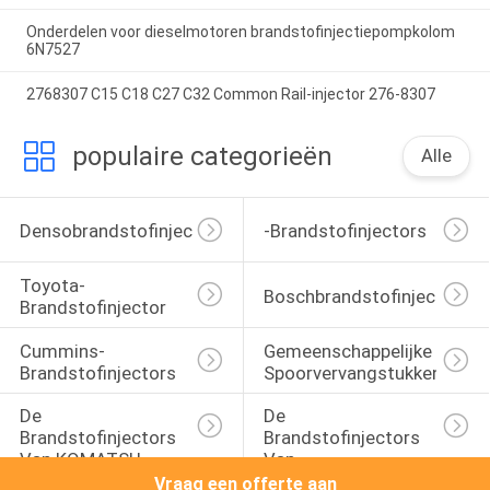
Onderdelen voor dieselmotoren brandstofinjectiepompkolom
6N7527
2768307 C15 C18 C27 C32 Common Rail-injector 276-8307
populaire categorieën
Alle
Densobrandstofinjectors
-Brandstofinjectors
Toyota-
Boschbrandstofinjectors
Brandstofinjector
Cummins-
Gemeenschappelijke 
Brandstofinjectors
Spoorvervangstukken
De 
De 
Brandstofinjectors 
Brandstofinjectors 
Van KOMATSU
Van 
Vraag een offerte aan