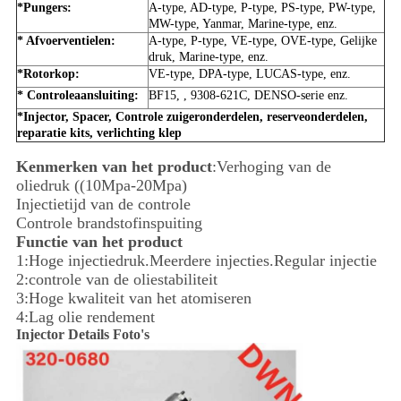
*Pungers:
A-type, AD-type, P-type, PS-type, PW-type,
MW-type, Yanmar, Marine-type, enz.
* Afvoerventielen:
A-type, P-type, VE-type, OVE-type, Gelijke
druk, Marine-type, enz.
*Rotorkop:
VE-type, DPA-type, LUCAS-type, enz.
* Controleaansluiting:
BF15, , 9308-621C, DENSO-serie enz.
*Injector, Spacer, Controle zuigeronderdelen, reserveonderdelen,
reparatie kits, verlichting klep
Kenmerken van het product
:Verhoging van de
oliedruk ((10Mpa-20Mpa)
Injectietijd van de controle
Controle brandstofinspuiting
Functie van het product
1:Hoge injectiedruk.Meerdere injecties.Regular injectie
2:controle van de oliestabiliteit
3:Hoge kwaliteit van het atomiseren
4:Lag olie rendement
Injector Details Foto's