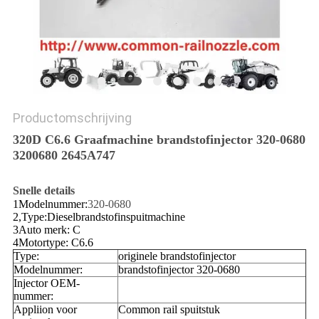
Productomschrijving
320D C6.6 Graafmachine brandstofinjector 320-0680
3200680 2645A747
Snelle details
1Modelnummer:
320-0680
2,Type:Dieselbrandstofinspuitmachine
3Auto merk: C
4Motortype: C6.6
Type:
originele brandstofinjector
Modelnummer:
brandstofinjector 320-0680
Injector OEM-
nummer:
Appliion voor
Common rail spuitstuk