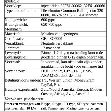
spuitstuk:
Voor klep:
injectorklep 32F61-00062, 32F61-00060
Type auto of motor:
Dieselmotor Common Rail Injector 320-
0680,10R-7672 C6.6, C4.4 Motoren
Nettogewicht:
600 g/pc
Bruto gewicht:
650-750 g/pc
Merknaam:
Materiaal:
Metalen van legeringen
Certificaat e:
CE, ISO9001
Verpakking:
Neutrale verpakking
Garantie:
12 maanden
Levertyd /
Binnen 1-2 dagen na betaling kunt u de
Leveringstijd:
goederen binnen 6-12 dagen ontvangen.
Voorraad:
In voorraad, kan niet naakt zijn zonder
inpakken in de lucht voor een lange tijd
Verzendroute:
DHL, FedEx, UPS, TNT, EMS,
ARAMEX, door de lucht
Betalingsvoorwaarden:
T/T, Western Union, MoneyGram,
PayPal, Ect.
Huidige exportmarkt:
Zuid/Noord-Amerika, Europa, Midden-
Oosten, Afrika, Azië, Australië
Verwante producten
*
met een vermogen van
P-type, S-type, PD-type, SD-type, common
niet meer dan 10 kW
rail, Yanma-type, Marine-type, -type, enz.