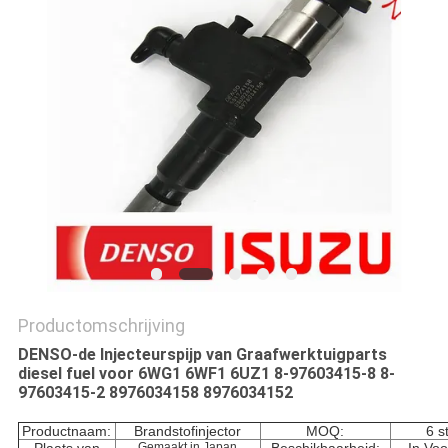
Productomschrijving
DENSO-de Injecteurspijp van Graafwerktuigparts
diesel fuel voor 6WG1 6WF1 6UZ1 8-97603415-8 8-
97603415-2 8976034158 8976034152
Productnaam:
Brandstofinjector
MOQ:
6 s
Gemaakt in Japan