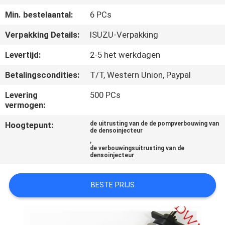
CONTACTEER
Min. bestelaantal:
6 PCs
ONS
Verpakking Details:
ISUZU-Verpakking
VERZOEK
Levertijd:
2-5 het werkdagen
OM EEN
Betalingscondities:
T/T, Western Union, Paypal
CITAAT
Levering
500 PCs
vermogen:
SITEMAP
Hoogtepunt:
de uitrusting van de de pompverbouwing van
de densoinjecteur
,
de verbouwingsuitrusting van de
PRIVACY
densoinjecteur
POLICY
BESTE PRIJS