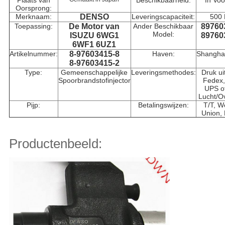
Plaats van
Beschikbaarheid:
In Vo
Oorsprong:
Merknaam:
DENSO
Leveringscapaciteit:
500
Toepassing:
De Motor van
Ander Beschikbaar
89760
Model:
ISUZU 6WG1
89760
6WF1 6UZ1
Artikelnummer:
8-97603415-8
Haven:
Shangha
8-97603415-2
Type:
Gemeenschappelijke
Leveringsmethodes:
Druk ui
Spoorbrandstofinjector
Fedex
UPS o
Lucht/O
Pijp:
Betalingswijzen:
T/T, W
Union,
Productenbeeld: