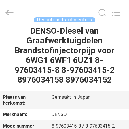
Welben
Auto
Parts
Co.,LTD.
All
Densobrandstofinjectors
Rights
Reserved.
DENSO-Diesel van
HUIS
Graafwerktuigdelen
PRODUCTEN
Brandstofinjectorpijp voor
6WG1 6WF1 6UZ1 8-
ONGEVEER
97603415-8 8-97603415-2
ONS
8976034158 8976034152
FABRIEKSREIS
Plaats van
Gemaakt in Japan
herkomst:
KWALITEITSCONTROLE
Merknaam:
DENSO
Modelnummer:
8-97603415-8 / 8-97603415-2