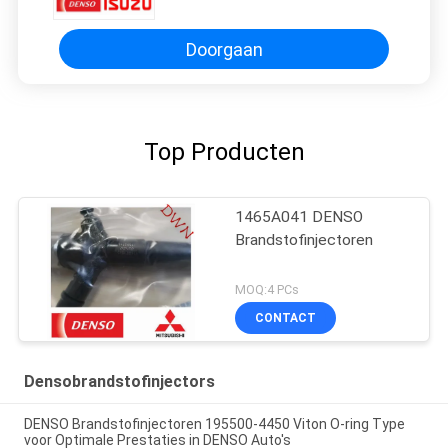
6WF1 6UZ1 8-97603415-8 8-
97603415-2 8976034158
8976034152
Doorgaan
Top Producten
1465A041 DENSO
Brandstofinjectoren
MOQ:4 PCs
CONTACT
Densobrandstofinjectors
DENSO Brandstofinjectoren 195500-4450 Viton O-ring Type
voor Optimale Prestaties in DENSO Auto's