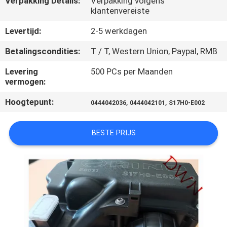
Verpakking Details:
Verpakking volgens
CONTACTEER
klantenvereiste
ONS
Levertijd:
2-5 werkdagen
Betalingscondities:
T / T, Western Union, Paypal, RMB
VERZOEK
OM EEN
Levering
500 PCs per Maanden
vermogen:
CITAAT
Hoogtepunt:
,
,
0444042036
0444042101
S17H0-E002
SITEMAP
BESTE PRIJS
PRIVACY
POLICY