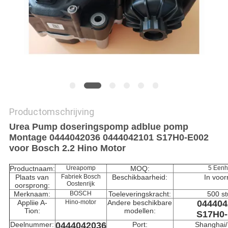
Productomschrijving
Urea Pump doseringspomp adblue pomp
Montage 0444042036 0444042101 S17H0-E002
voor Bosch 2.2 Hino Motor
Productnaam:
Ureapomp
MOQ:
5 Eenh
Plaats van
Fabriek Bosch
Beschikbaarheid:
In voor
Oostenrijk
oorsprong:
Merknaam:
BOSCH
Toeleveringskracht:
500 st
Appliie A-
Hino-motor
Andere beschikbare
044404
Tion:
modellen:
S17H0-
Deelnummer:
0444042036
Port:
Shanghai