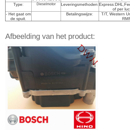
Type:
Dieselmotor
Leveringsmethoden:
Express:DHL,F
of per lu
- Het gaat om
Betalingswijze:
T/T, Western Un
de spuit.
RM
Afbeelding van het product: