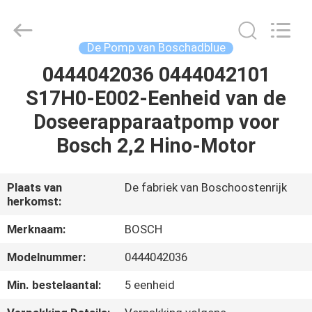
Welben
Auto
Parts
Co.,LTD.
All
De Pomp van Boschadblue
Rights
Reserved.
0444042036 0444042101
HUIS
S17H0-E002-Eenheid van de
PRODUCTEN
Doseerapparaatpomp voor
Bosch 2,2 Hino-Motor
ONGEVEER
ONS
Plaats van
De fabriek van Boschoostenrijk
herkomst:
FABRIEKSREIS
Merknaam:
BOSCH
Modelnummer:
0444042036
KWALITEITSCONTROLE
Min. bestelaantal:
5 eenheid